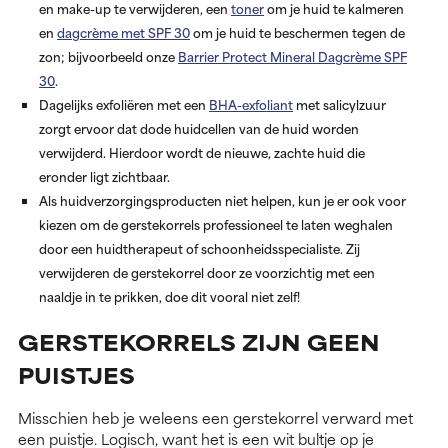
en make-up te verwijderen, een
toner
om je huid te kalmeren
en
dagcrème met SPF 30
om je huid te beschermen tegen de
zon; bijvoorbeeld onze
Barrier Protect Mineral Dagcrème SPF
30
.
Dagelijks exfoliëren met een
BHA-exfoliant
met salicylzuur
zorgt ervoor dat dode huidcellen van de huid worden
verwijderd. Hierdoor wordt de nieuwe, zachte huid die
eronder ligt zichtbaar.
Als huidverzorgingsproducten niet helpen, kun je er ook voor
kiezen om de gerstekorrels professioneel te laten weghalen
door een huidtherapeut of schoonheidsspecialiste. Zij
verwijderen de gerstekorrel door ze voorzichtig met een
naaldje in te prikken, doe dit vooral niet zelf!
GERSTEKORRELS ZIJN GEEN
PUISTJES
Misschien heb je weleens een gerstekorrel verward met
een puistje. Logisch, want het is een wit bultje op je