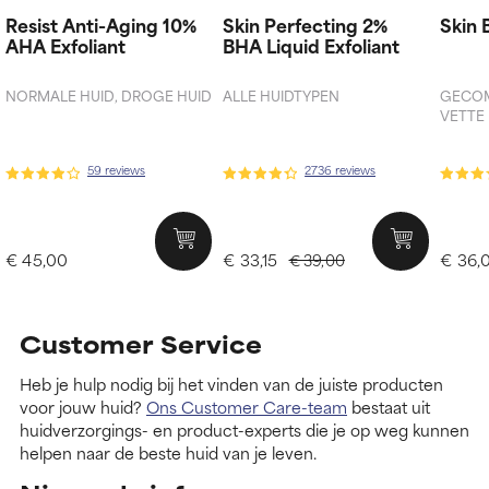
Resist Anti-Aging 10%
Skin Perfecting 2%
Skin 
AHA Exfoliant
BHA Liquid Exfoliant
NORMALE HUID, DROGE HUID
ALLE HUIDTYPEN
GECOM
VETTE
59 reviews
2736 reviews
€ 45,00
€ 33,15
€ 36,
€ 39,00
Customer Service
Heb je hulp nodig bij het vinden van de juiste producten
voor jouw huid?
Ons Customer Care-team
bestaat uit
huidverzorgings- en product-experts die je op weg kunnen
helpen naar de beste huid van je leven.