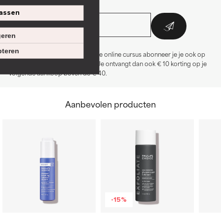
assen
eren
teren
*Door je in te schrijven voor deze online cursus abonneer je je ook op
de Paula's Choice nieuwsbrief. Je ontvangt dan ook € 10 korting op je
volgende aankoop boven de € 40.
Aanbevolen producten
-15%