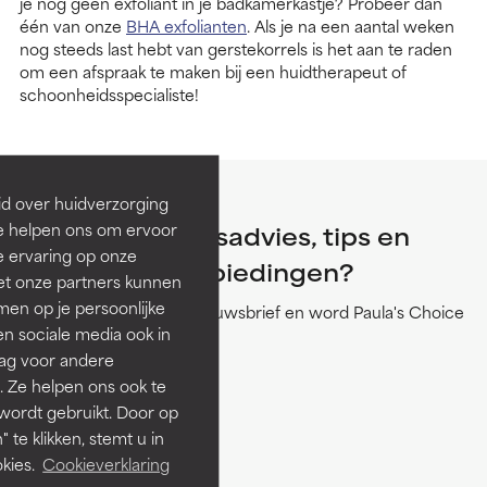
je nog geen exfoliant in je badkamerkastje? Probeer dan
één van onze
BHA exfolianten
. Als je na een aantal weken
nog steeds last hebt van gerstekorrels is het aan te raden
om een afspraak te maken bij een huidtherapeut of
schoonheidsspecialiste!
Wil je meer
id over huidverzorging
Ze helpen ons om ervoor
huidverzorgingsadvies, tips en
e ervaring op onze
exclusieve aanbiedingen?
et onze partners kunnen
en op je persoonlijke
Meld je aan voor onze nieuwsbrief en word Paula's Choice
len sociale media ook in
Member.
Jouw voordelen:
rag voor andere
+ Welkomstcadeau
. Ze helpen ons ook te
+ Exclusieve deals
 wordt gebruikt. Door op
+ Huidverzorgingsadvies
 te klikken, stemt u in
+ Verjaardagscadeau
kies.
Cookieverklaring
E-mailadres:*: