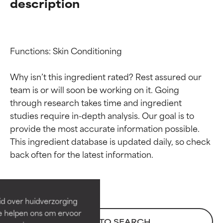
description
Functions: Skin Conditioning

Why isn’t this ingredient rated? Rest assured our 
team is or will soon be working on it. Going 
through research takes time and ingredient 
studies require in-depth analysis. Our goal is to 
provide the most accurate information possible. 
Beoordelingen van
Beoordelingen van
This ingredient database is updated daily, so check 
ingrediënten
ingrediënten
BESTE
BESTE
Bewezen en ondersteund door
Bewezen en ondersteund door
id over huidverzorging
onafhankelijk onderzoek.
onafhankelijk onderzoek.
Ze helpen ons om ervoor
Uitstekend actief ingrediënt
Uitstekend actief ingrediënt
BACK TO SEARCH