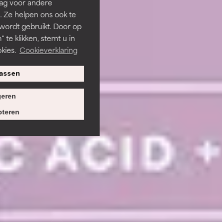
rag voor andere
. Ze helpen ons ook te
 wordt gebruikt. Door op
 te klikken, stemt u in
kies.
Cookieverklaring
assen
eren
teren