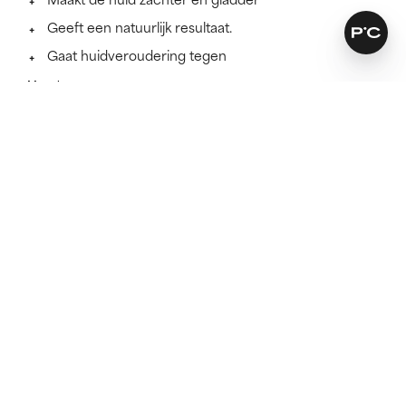
Geeft een natuurlijk resultaat.
Gaat huidveroudering tegen
Meer lezen
SKINCARE THAT KEEPS ITS PROMISES
Ontdek of deze formule voor
jou werkt.
Omdat huidverzorging het best werkt als het bij jouw
huidtype past.
DOE DE TEST