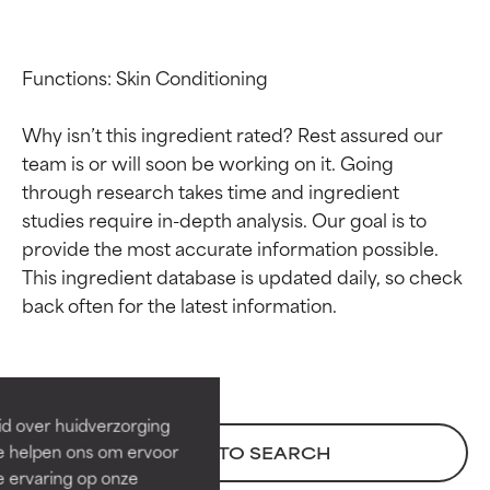
Functions: Skin Conditioning

Why isn’t this ingredient rated? Rest assured our 
team is or will soon be working on it. Going 
through research takes time and ingredient 
studies require in-depth analysis. Our goal is to 
provide the most accurate information possible. 
This ingredient database is updated daily, so check 
Beoordelingen van
Beoordelingen van
ingrediënten
ingrediënten
BESTE
BESTE
Bewezen en ondersteund door
Bewezen en ondersteund door
id over huidverzorging
onafhankelijk onderzoek.
onafhankelijk onderzoek.
Ze helpen ons om ervoor
BACK TO SEARCH
Uitstekend actief ingrediënt
Uitstekend actief ingrediënt
e ervaring op onze