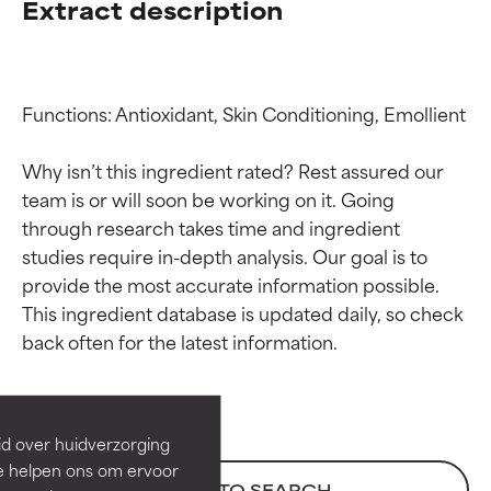
Extract description
Functions: Antioxidant, Skin Conditioning, Emollient

Why isn’t this ingredient rated? Rest assured our 
team is or will soon be working on it. Going 
through research takes time and ingredient 
studies require in-depth analysis. Our goal is to 
provide the most accurate information possible. 
Beoordelingen van
Beoordelingen van
This ingredient database is updated daily, so check 
ingrediënten
ingrediënten
BESTE
BESTE
Bewezen en ondersteund door
Bewezen en ondersteund door
id over huidverzorging
onafhankelijk onderzoek.
onafhankelijk onderzoek.
Ze helpen ons om ervoor
Uitstekend actief ingrediënt
Uitstekend actief ingrediënt
BACK TO SEARCH