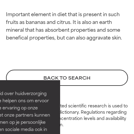
Important element in diet that is present in such 
fruits as bananas and citrus. It is also an earth 
mineral that has absorbent properties and some 
Beoordelingen van
Beoordelingen van
ingrediënten
ingrediënten
BACK TO SEARCH
BESTE
BESTE
Bewezen en ondersteund door
Bewezen en ondersteund door
id over huidverzorging
onafhankelijk onderzoek.
onafhankelijk onderzoek.
Ze helpen ons om ervoor
Peer-reviewed, substantiated scientific research is used to
Uitstekend actief ingrediënt
Uitstekend actief ingrediënt
e ervaring op onze
assess ingredients in this dictionary. Regulations regarding
voor de meeste huidtypen of
voor de meeste huidtypen of
et onze partners kunnen
constraints, permitted concentration levels and availability
huidproblemen.
huidproblemen.
en op je persoonlijke
vary by country and region.
len sociale media ook in
GOED
GOED