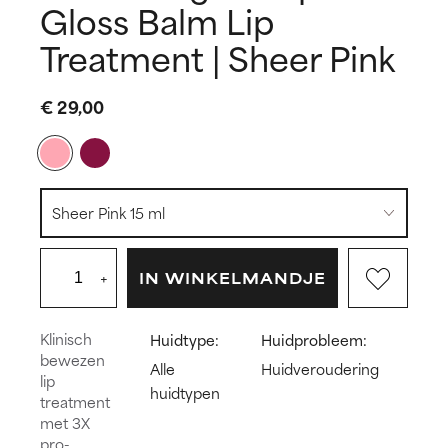
Gloss Balm Lip
Treatment | Sheer Pink
€ 29,00
+
IN WINKELMANDJE
Klinisch
Huidtype:
Huidprobleem:
bewezen
Alle
Huidveroudering
lip
huidtypen
treatment
met 3X
pro-