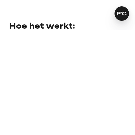
Hoe het werkt:
Boost lipvolume & ondersteunt gezonde
collageenniveaus voor vollere, zachtere lippen
Voedt, hydrateert & verzacht met een glossy finish
die niet plakkerig aanvoelt
Klinisch bewezen dat het de lippen 24 uur lang
plumpt & gladder maakt na één keer aanbrengen
Meer lezen
Voor