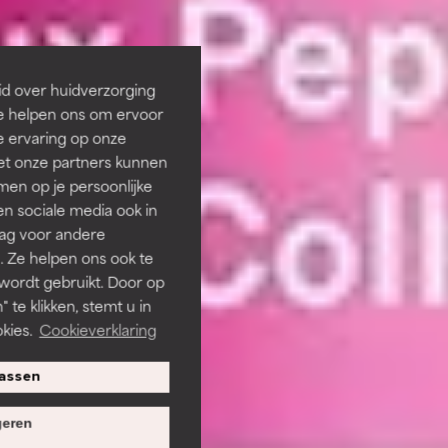
id over huidverzorging
Ze helpen ons om ervoor
e ervaring op onze
et onze partners kunnen
en op je persoonlijke
len sociale media ook in
rag voor andere
. Ze helpen ons ook te
 wordt gebruikt. Door op
 te klikken, stemt u in
kies.
Cookieverklaring
assen
eren