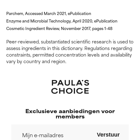
andere problematische
andere problematische
ingrediënten.
ingrediënten.
Parchem, Accessed March 2021, ePublication
Enzyme and Microbial Technology, April 2020, ePublication
SLECHTSTE
SLECHTSTE
Cosmetic Ingredient Review, November 2017, pages 1-48
Kan irritatie, ontsteking,
Kan irritatie, ontsteking,
droogheid, enz. veroorzaken.
droogheid, enz. veroorzaken.
Peer-reviewed, substantiated scientific research is used to
Kan in sommige gevallen
Kan in sommige gevallen
assess ingredients in this dictionary. Regulations regarding
voordelen bieden, maar over
voordelen bieden, maar over
constraints, permitted concentration levels and availability
het algemeen is bewezen dat
het algemeen is bewezen dat
vary by country and region.
het meer kwaad dan goed doet.
het meer kwaad dan goed doet.
GEEN BEOORDELING
GEEN BEOORDELING
We hebben dit ingrediënt nog
We hebben dit ingrediënt nog
niet beoordeeld omdat we het
niet beoordeeld omdat we het
onderzoek ernaar nog niet
onderzoek ernaar nog niet
Exclusieve aanbiedingen voor
hebben bekeken.
hebben bekeken.
members
Verstuur