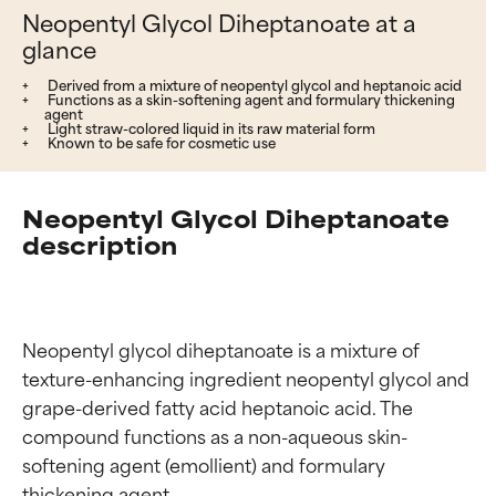
Neopentyl Glycol Diheptanoate at a
glance
Derived from a mixture of neopentyl glycol and heptanoic acid
Functions as a skin-softening agent and formulary thickening
agent
Light straw-colored liquid in its raw material form
Known to be safe for cosmetic use
Neopentyl Glycol Diheptanoate
description
Neopentyl glycol diheptanoate is a mixture of 
texture-enhancing ingredient neopentyl glycol and 
grape-derived fatty acid heptanoic acid. The 
compound functions as a non-aqueous skin-
softening agent (emollient) and formulary 
thickening agent.
