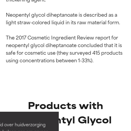
Neopentyl glycol diheptanoate is described as a 
light straw-colored liquid in its raw material form.

The 2017 Cosmetic Ingredient Review report for 
neopentyl glycol diheptanoate concluded that it is 
safe for cosmetic use (they surveyed 415 products 
Beoordelingen van
Beoordelingen van
ingrediënten
ingrediënten
Products with
Neopentyl Glycol
BESTE
BESTE
Bewezen en ondersteund door
Bewezen en ondersteund door
id over huidverzorging
onafhankelijk onderzoek.
onafhankelijk onderzoek.