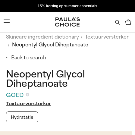
15% korting op summer essentials
Skincare ingredient dictionary
Textuurversterker
Neopentyl Glycol Diheptanoate
Back to search
Neopentyl Glycol
Diheptanoate
GOED
Textuurversterker
Hydratatie