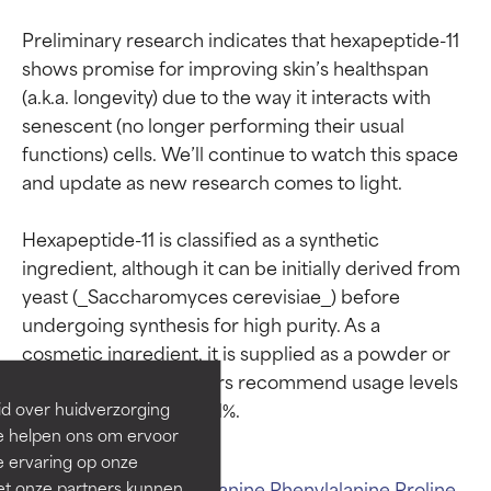
Preliminary research indicates that hexapeptide-11 
shows promise for improving skin’s healthspan 
(a.k.a. longevity) due to the way it interacts with 
senescent (no longer performing their usual 
functions) cells. We’ll continue to watch this space 
and update as new research comes to light.

Hexapeptide-11 is classified as a synthetic 
ingredient, although it can be initially derived from 
Beoordelingen van
Beoordelingen van
yeast (_Saccharomyces cerevisiae_) before 
ingrediënten
ingrediënten
undergoing synthesis for high purity. As a 
cosmetic ingredient, it is supplied as a powder or 
BESTE
BESTE
liquid solution. Suppliers recommend usage levels 
Bewezen en ondersteund door
Bewezen en ondersteund door
id over huidverzorging
onafhankelijk onderzoek.
onafhankelijk onderzoek.
Ze helpen ons om ervoor
Uitstekend actief ingrediënt
Uitstekend actief ingrediënt
e ervaring op onze
voor de meeste huidtypen of
voor de meeste huidtypen of
Related ingredients:
Alanine
Phenylalanine
Proline
et onze partners kunnen