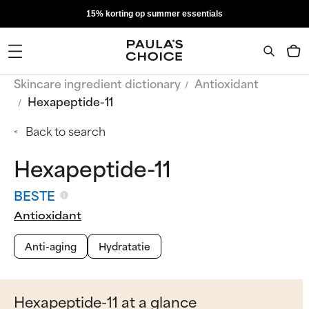
15% korting op summer essentials
Skincare ingredient dictionary
Antioxidant
Hexapeptide-11
Back to search
Hexapeptide-11
BESTE
Antioxidant
Anti-aging
Hydratatie
Hexapeptide-11 at a glance