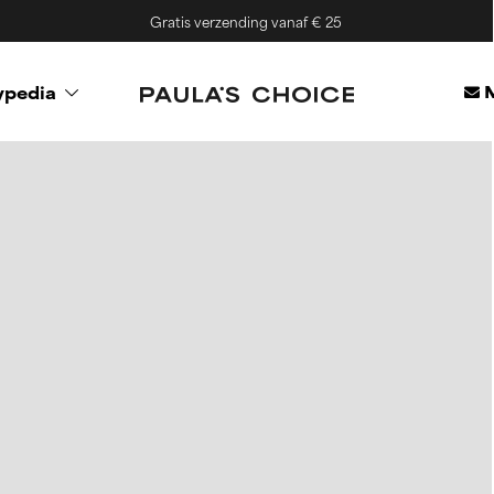
Gratis verzending vanaf € 25
M
ypedia