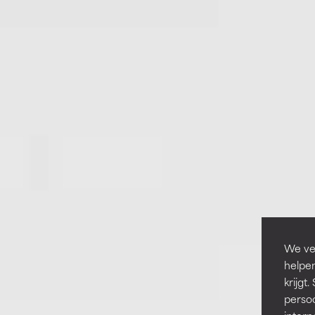
We ver
helpen
krijg
persoo