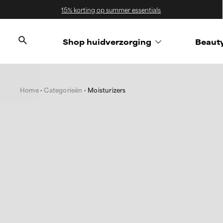
15% korting op summer essentials
Shop huidverzorging
Beaut
Home
Categorieën
Moisturizers