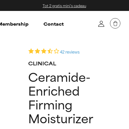
Tot 2 gratis mini's cadeau
embership
Contact
42 reviews
CLINICAL
Ceramide-
Enriched
Firming
Moisturizer