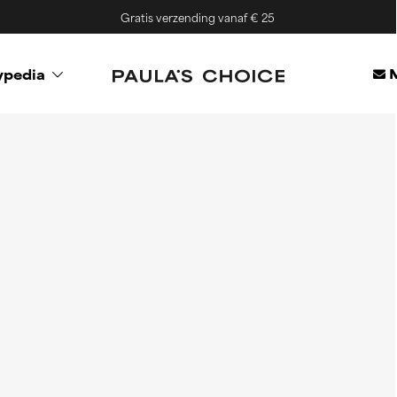
Gratis verzending vanaf € 25
M
ypedia