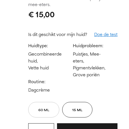
mee-eters.
€ 15,00
Is dit geschikt voor mijn huid?
Doe de test
Huidtype:
Huidprobleem:
Gecombineerde
Puistjes, Mee-
huid,
eters,
Vette huid
Pigmentvlekken,
Grove poriën
Routine:
Dagcrème
60 ML
15 ML