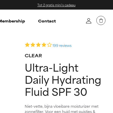
Tot 2 gratis mini's cadeau
embership
Contact
199 reviews
CLEAR
Ultra-Light
Daily Hydrating
Fluid SPF 30
Niet-vette, bijna vloeibare moisturizer met
zonnefilter. Voor een huid met puistjes &