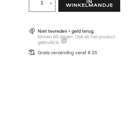
IN
+
WINKELMANDJE
Niet tevreden = geld terug,
binnen 60 dagen. Ook als het product
gebruikt is.
Gratis verzending vanaf € 25