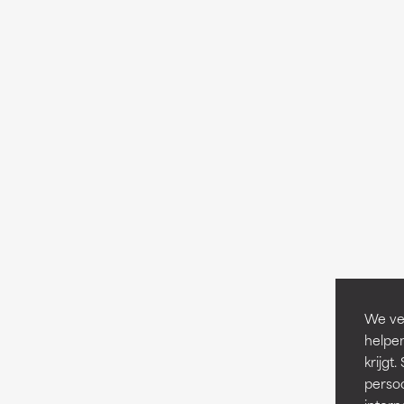
We ver
helpen
krijg
persoo