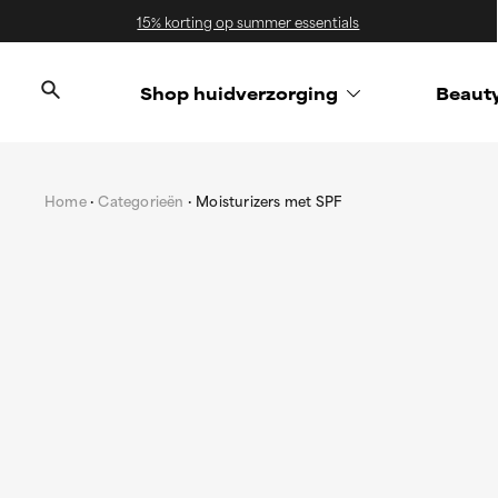
15% korting op summer essentials
Shop huidverzorging
Beaut
Home
Categorieën
Moisturizers met SPF