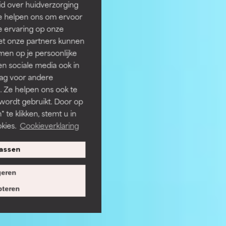
id over huidverzorging
Ze helpen ons om ervoor
e ervaring op onze
et onze partners kunnen
en op je persoonlijke
len sociale media ook in
rag voor andere
. Ze helpen ons ook te
 wordt gebruikt. Door op
 te klikken, stemt u in
kies.
Cookieverklaring
assen
eren
teren