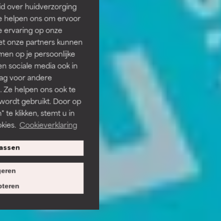
id over huidverzorging
Ze helpen ons om ervoor
e ervaring op onze
et onze partners kunnen
en op je persoonlijke
len sociale media ook in
rag voor andere
. Ze helpen ons ook te
 wordt gebruikt. Door op
 te klikken, stemt u in
kies.
Cookieverklaring
assen
eren
teren