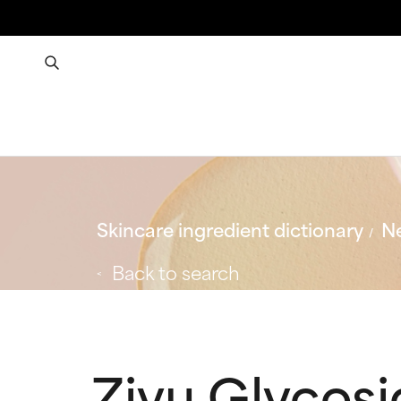
Skincare ingredient dictionary
Ne
Back to search
Ziyu Glycosi