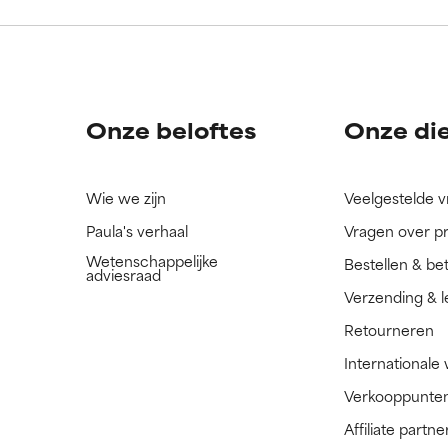
ingrediënt nog niet beoordeeld omdat we het onderzoek ernaar 
ingrediënt nog niet beoordeeld omdat we het onderzoek ernaar 
n.
n.
Onze beloftes
Onze di
Wie we zijn
Veelgestelde 
Paula's verhaal
Vragen over p
Wetenschappelijke
Bestellen & be
adviesraad
Verzending & l
Retourneren
Internationale
Verkooppunte
Affiliate part