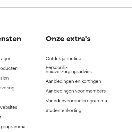
nog niet
nog niet
ensten
Onze extra's
vragen
Ontdek je routine
Persoonlijk
roducten
huidverzorgingsadvies
talen
Aanbiedingen en kortingen
evering
Aanbiedingen voor members
Vriendenvoordeelprogramma
 websites
Studentenkorting
n
nerprogramma