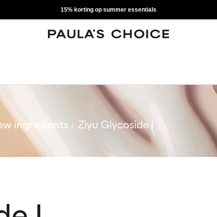
15% korting op summer essentials
w ingredients
Ziyu Glycoside I
de I