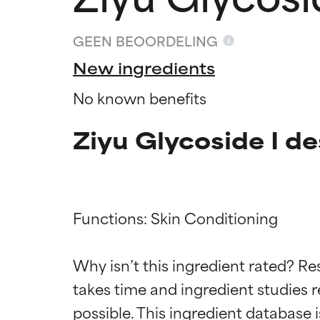
GEEN BEOORDELING
New ingredients
No known benefits
Ziyu Glycoside I de
Functions: Skin Conditioning

Beoordel
Beoordel
Why isn’t this ingredient rated? Re
takes time and ingredient studies r
BESTE
BESTE