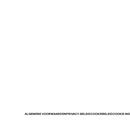
ALGEMENE VOORWAARDEN
PRIVACY-BELEID
COOKIEBELEID
COOKIE IN