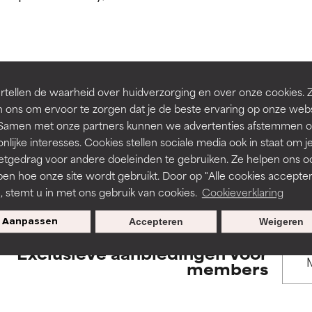
rsteund door onafhankelijk onderzoek. Uitstekend actief ingre
rsteund door onafhankelijk onderzoek. Uitstekend actief ingre
en of huidproblemen.
en of huidproblemen.
de textuur, stabiliteit of doordringbaarheid van een formule te 
de textuur, stabiliteit of doordringbaarheid van een formule te 
BACK TO SEARCH
tellen de waarheid over huidverzorging en over onze cookies. 
D
D
 ons om ervoor te zorgen dat je de beste ervaring op onze web
irriterend maar kan esthetische, stabiliteits- of andere problem
irriterend maar kan esthetische, stabiliteits- of andere problem
t. Samen met onze partners kunnen we advertenties afstemmen o
eperken.
eperken.
nlijke interesses. Cookies stellen sociale media ook in staat om j
etgedrag voor andere doeleinden te gebruiken. Ze helpen ons o
s used to assess ingredients in this dictionary. Regulations regar
pen hoe onze site wordt gebruikt. Door op "Alle cookies accepter
n, stemt u in met ons gebruik van cookies.
Cookieverklaring
tatie is aanwezig. Het risico wordt vergroot als het gecombineer
tatie is aanwezig. Het risico wordt vergroot als het gecombineer
tische ingrediënten.
tische ingrediënten.
Aanpassen
Accepteren
Weigeren
Exclusieve aanbiedingen voor
ntsteking, droogheid, enz. veroorzaken. Kan in sommige gevallen 
ntsteking, droogheid, enz. veroorzaken. Kan in sommige gevallen 
members
ver het algemeen is bewezen dat het meer kwaad dan goed doet
ver het algemeen is bewezen dat het meer kwaad dan goed doet
ORDELING
ORDELING