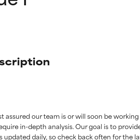
scription
ingen van ingrediënten
ingen van ingrediënten
st assured our team is or will soon be working
equire in-depth analysis. Our goal is to provi