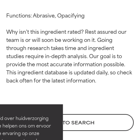
Functions: Abrasive, Opacifying

Why isn’t this ingredient rated? Rest assured our 
team is or will soon be working on it. Going 
through research takes time and ingredient 
studies require in-depth analysis. Our goal is to 
provide the most accurate information possible. 
This ingredient database is updated daily, so check 
Beoordelingen van
Beoordelingen van
ingrediënten
ingrediënten
BESTE
BESTE
Bewezen en ondersteund door
Bewezen en ondersteund door
id over huidverzorging
BACK TO SEARCH
onafhankelijk onderzoek.
onafhankelijk onderzoek.
Ze helpen ons om ervoor
Uitstekend actief ingrediënt
Uitstekend actief ingrediënt
e ervaring op onze
voor de meeste huidtypen of
voor de meeste huidtypen of