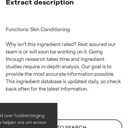
Extract description
Functions: Skin Conditioning

Why isn’t this ingredient rated? Rest assured our 
team is or will soon be working on it. Going 
through research takes time and ingredient 
studies require in-depth analysis. Our goal is to 
provide the most accurate information possible. 
Beoordelingen van
Beoordelingen van
This ingredient database is updated daily, so check 
ingrediënten
ingrediënten
BESTE
BESTE
Bewezen en ondersteund door
Bewezen en ondersteund door
id over huidverzorging
onafhankelijk onderzoek.
onafhankelijk onderzoek.
Ze helpen ons om ervoor
Uitstekend actief ingrediënt
Uitstekend actief ingrediënt
BACK TO SEARCH