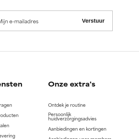
.
.
Verstuur
nog niet
nog niet
ensten
Onze extra's
vragen
Ontdek je routine
Persoonlijk
roducten
huidverzorgingsadvies
talen
Aanbiedingen en kortingen
evering
Aanbiedingen voor members