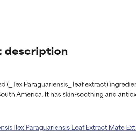
 description
d (_Ilex Paraguariensis_ leaf extract) ingredie
ensis
Ilex Paraguariensis Leaf Extract
Mate Ext
ingen van ingrediënten
ingen van ingrediënten