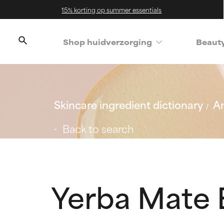
15% korting op summer essentials
Shop huidverzorging
Beaut
Skincare ingredient dictionary
An
Back to search
Yerba Mate 