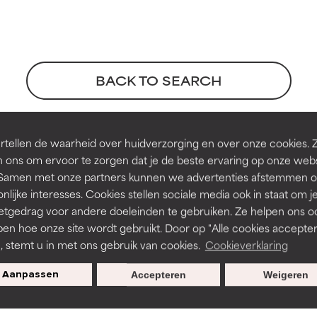
rsteund door onafhankelijk onderzoek. Uitstekend actief ingre
rsteund door onafhankelijk onderzoek. Uitstekend actief ingre
en of huidproblemen.
en of huidproblemen.
BACK TO SEARCH
de textuur, stabiliteit of doordringbaarheid van een formule te 
de textuur, stabiliteit of doordringbaarheid van een formule te 
tellen de waarheid over huidverzorging en over onze cookies. 
ferences
D
D
 ons om ervoor te zorgen dat je de beste ervaring op onze web
irriterend maar kan esthetische, stabiliteits- of andere problem
irriterend maar kan esthetische, stabiliteits- of andere problem
t. Samen met onze partners kunnen we advertenties afstemmen o
eperken.
eperken.
nlijke interesses. Cookies stellen sociale media ook in staat om j
etgedrag voor andere doeleinden te gebruiken. Ze helpen ons o
pen hoe onze site wordt gebruikt. Door op "Alle cookies accepter
n, stemt u in met ons gebruik van cookies.
Cookieverklaring
tatie is aanwezig. Het risico wordt vergroot als het gecombineer
tatie is aanwezig. Het risico wordt vergroot als het gecombineer
tische ingrediënten.
tische ingrediënten.
s used to assess ingredients in this dictionary. Regulations regar
Aanpassen
Accepteren
Weigeren
ntsteking, droogheid, enz. veroorzaken. Kan in sommige gevallen 
ntsteking, droogheid, enz. veroorzaken. Kan in sommige gevallen 