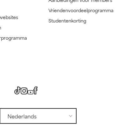
Vriendenvoordeelprogramma
 websites
Studentenkorting
n
nerprogramma