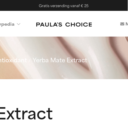
Gratis verzending vanaf € 25
M
ypedia
tioxidant
Yerba Mate Extract
Extract