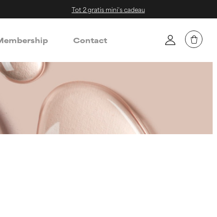
Tot 2 gratis mini's cadeau
embership
Contact