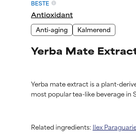
BESTE
Antioxidant
Anti-aging
Kalmerend
Yerba Mate Extract
Yerba mate extract is a plant-derive
Related ingredients:
Ilex Paraguari
Beoordel
Beoordel