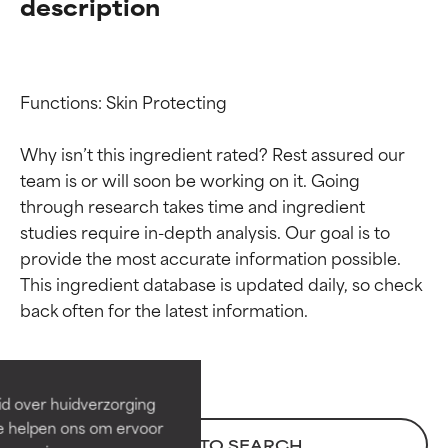
description
Functions: Skin Protecting

Why isn’t this ingredient rated? Rest assured our 
team is or will soon be working on it. Going 
through research takes time and ingredient 
studies require in-depth analysis. Our goal is to 
provide the most accurate information possible. 
Beoordelingen van
Beoordelingen van
This ingredient database is updated daily, so check 
ingrediënten
ingrediënten
BESTE
BESTE
Bewezen en ondersteund door
Bewezen en ondersteund door
id over huidverzorging
onafhankelijk onderzoek.
onafhankelijk onderzoek.
Ze helpen ons om ervoor
Uitstekend actief ingrediënt
Uitstekend actief ingrediënt
BACK TO SEARCH