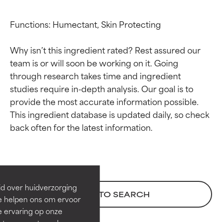
Functions: Humectant, Skin Protecting

Why isn’t this ingredient rated? Rest assured our 
team is or will soon be working on it. Going 
through research takes time and ingredient 
studies require in-depth analysis. Our goal is to 
provide the most accurate information possible. 
This ingredient database is updated daily, so check 
Beoordelingen van
Beoordelingen van
ingrediënten
ingrediënten
BESTE
BESTE
Bewezen en ondersteund door
Bewezen en ondersteund door
id over huidverzorging
BACK TO SEARCH
onafhankelijk onderzoek.
onafhankelijk onderzoek.
Ze helpen ons om ervoor
Uitstekend actief ingrediënt
Uitstekend actief ingrediënt
e ervaring op onze
voor de meeste huidtypen of
voor de meeste huidtypen of