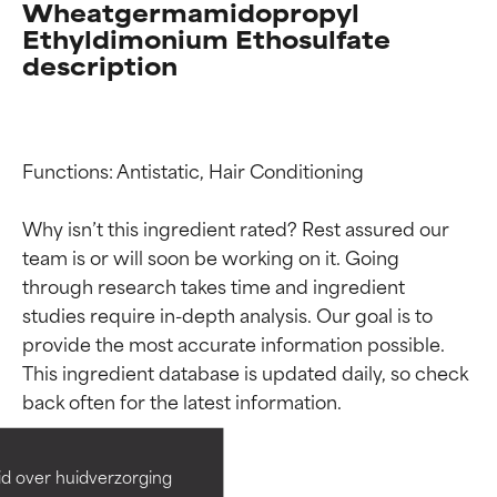
Wheatgermamidopropyl
Ethyldimonium Ethosulfate
description
Functions: Antistatic, Hair Conditioning

Why isn’t this ingredient rated? Rest assured our 
team is or will soon be working on it. Going 
through research takes time and ingredient 
studies require in-depth analysis. Our goal is to 
Beoordelingen van
Beoordelingen van
provide the most accurate information possible. 
This ingredient database is updated daily, so check 
ingrediënten
ingrediënten
BESTE
BESTE
Bewezen en ondersteund door
Bewezen en ondersteund door
id over huidverzorging