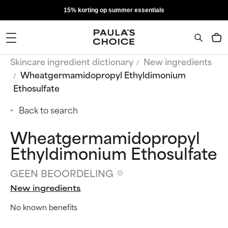
15% korting op summer essentials
Skincare ingredient dictionary
New ingredients
Wheatgermamidopropyl Ethyldimonium
Ethosulfate
Back to search
Wheatgermamidopropyl
Ethyldimonium Ethosulfate
GEEN BEOORDELING
New ingredients
No known benefits