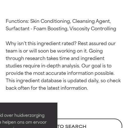
Functions: Skin Conditioning, Cleansing Agent, 
Surfactant - Foam Boosting, Viscosity Controlling

Why isn’t this ingredient rated? Rest assured our 
team is or will soon be working on it. Going 
through research takes time and ingredient 
studies require in-depth analysis. Our goal is to 
provide the most accurate information possible. 
Beoordelingen van
Beoordelingen van
This ingredient database is updated daily, so check 
ingrediënten
ingrediënten
BESTE
BESTE
Bewezen en ondersteund door
Bewezen en ondersteund door
id over huidverzorging
onafhankelijk onderzoek.
onafhankelijk onderzoek.
Ze helpen ons om ervoor
BACK TO SEARCH
Uitstekend actief ingrediënt
Uitstekend actief ingrediënt