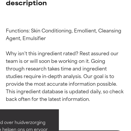
description
Functions: Skin Conditioning, Emollient, Cleansing 
Agent, Emulsifier

Why isn’t this ingredient rated? Rest assured our 
team is or will soon be working on it. Going 
through research takes time and ingredient 
studies require in-depth analysis. Our goal is to 
provide the most accurate information possible. 
Beoordelingen van
Beoordelingen van
This ingredient database is updated daily, so check 
ingrediënten
ingrediënten
BESTE
BESTE
Bewezen en ondersteund door
Bewezen en ondersteund door
id over huidverzorging
onafhankelijk onderzoek.
onafhankelijk onderzoek.
Ze helpen ons om ervoor