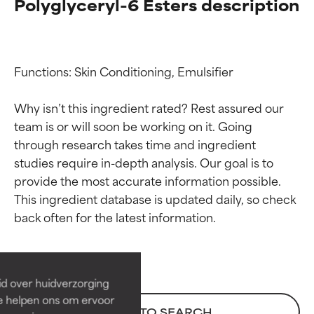
Polyglyceryl-6 Esters description
Functions: Skin Conditioning, Emulsifier

Why isn’t this ingredient rated? Rest assured our 
team is or will soon be working on it. Going 
through research takes time and ingredient 
studies require in-depth analysis. Our goal is to 
provide the most accurate information possible. 
Beoordelingen van
Beoordelingen van
This ingredient database is updated daily, so check 
ingrediënten
ingrediënten
BESTE
BESTE
Bewezen en ondersteund door
Bewezen en ondersteund door
id over huidverzorging
onafhankelijk onderzoek.
onafhankelijk onderzoek.
Ze helpen ons om ervoor
Uitstekend actief ingrediënt
Uitstekend actief ingrediënt
BACK TO SEARCH