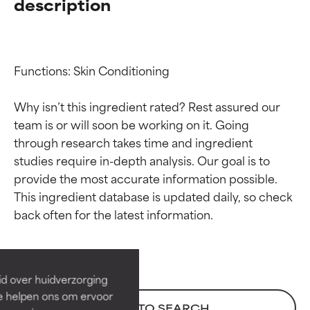
description
Functions: Skin Conditioning

Why isn’t this ingredient rated? Rest assured our 
team is or will soon be working on it. Going 
through research takes time and ingredient 
studies require in-depth analysis. Our goal is to 
provide the most accurate information possible. 
Beoordelingen van
Beoordelingen van
This ingredient database is updated daily, so check 
ingrediënten
ingrediënten
BESTE
BESTE
Bewezen en ondersteund door
Bewezen en ondersteund door
id over huidverzorging
onafhankelijk onderzoek.
onafhankelijk onderzoek.
Ze helpen ons om ervoor
Uitstekend actief ingrediënt
Uitstekend actief ingrediënt
BACK TO SEARCH