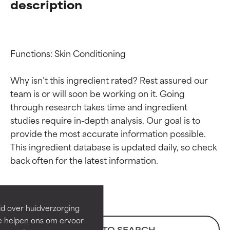
description
Functions: Skin Conditioning

Why isn’t this ingredient rated? Rest assured our 
team is or will soon be working on it. Going 
through research takes time and ingredient 
studies require in-depth analysis. Our goal is to 
provide the most accurate information possible. 
Beoordelingen van
Beoordelingen van
This ingredient database is updated daily, so check 
ingrediënten
ingrediënten
BESTE
BESTE
Bewezen en ondersteund door
Bewezen en ondersteund door
id over huidverzorging
onafhankelijk onderzoek.
onafhankelijk onderzoek.
Ze helpen ons om ervoor
Uitstekend actief ingrediënt
Uitstekend actief ingrediënt
BACK TO SEARCH