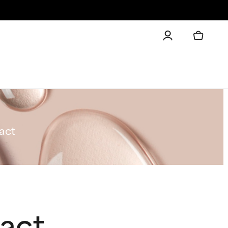
ract
ract