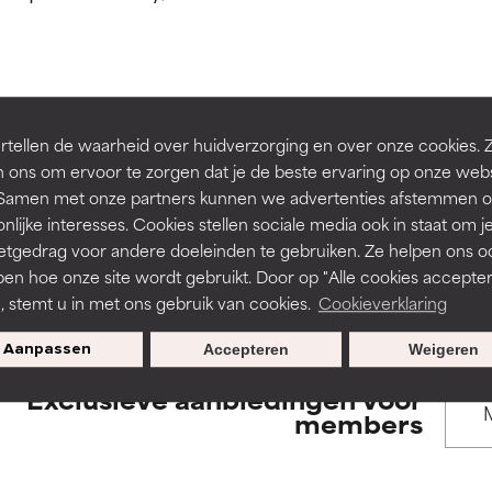
rsteund door onafhankelijk onderzoek. Uitstekend actief ingre
rsteund door onafhankelijk onderzoek. Uitstekend actief ingre
en of huidproblemen.
en of huidproblemen.
de textuur, stabiliteit of doordringbaarheid van een formule te 
de textuur, stabiliteit of doordringbaarheid van een formule te 
BACK TO SEARCH
tellen de waarheid over huidverzorging en over onze cookies. 
D
D
 ons om ervoor te zorgen dat je de beste ervaring op onze web
irriterend maar kan esthetische, stabiliteits- of andere problem
irriterend maar kan esthetische, stabiliteits- of andere problem
t. Samen met onze partners kunnen we advertenties afstemmen o
eperken.
eperken.
nlijke interesses. Cookies stellen sociale media ook in staat om j
etgedrag voor andere doeleinden te gebruiken. Ze helpen ons o
s used to assess ingredients in this dictionary. Regulations regar
pen hoe onze site wordt gebruikt. Door op "Alle cookies accepter
n, stemt u in met ons gebruik van cookies.
Cookieverklaring
tatie is aanwezig. Het risico wordt vergroot als het gecombineer
tatie is aanwezig. Het risico wordt vergroot als het gecombineer
tische ingrediënten.
tische ingrediënten.
Aanpassen
Accepteren
Weigeren
Exclusieve aanbiedingen voor
ntsteking, droogheid, enz. veroorzaken. Kan in sommige gevallen 
ntsteking, droogheid, enz. veroorzaken. Kan in sommige gevallen 
members
ver het algemeen is bewezen dat het meer kwaad dan goed doet
ver het algemeen is bewezen dat het meer kwaad dan goed doet
ORDELING
ORDELING