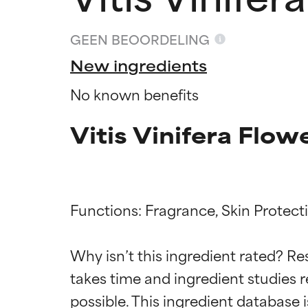
GEEN BEOORDELING
New ingredients
No known benefits
Vitis Vinifera Flow
Functions: Fragrance, Skin Protecti
Beoordel
Beoordel
Why isn’t this ingredient rated? Re
takes time and ingredient studies r
BESTE
BESTE