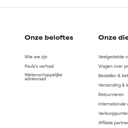
ingrediënt nog niet beoordeeld omdat we het onderzoek ernaar 
ingrediënt nog niet beoordeeld omdat we het onderzoek ernaar 
n.
n.
Onze beloftes
Onze di
Wie we zijn
Veelgestelde 
Paula's verhaal
Vragen over p
Wetenschappelijke
Bestellen & be
adviesraad
Verzending & l
Retourneren
Internationale
Verkooppunte
Affiliate part