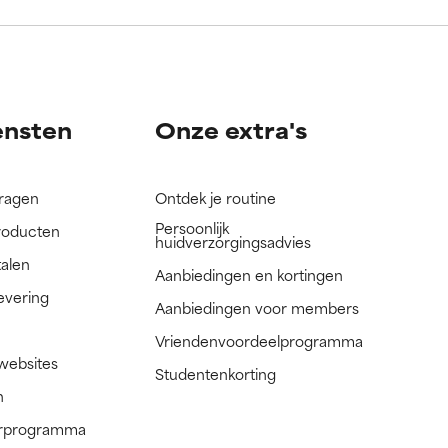
nog niet
nog niet
ensten
Onze extra's
vragen
Ontdek je routine
Persoonlijk
roducten
huidverzorgingsadvies
talen
Aanbiedingen en kortingen
evering
Aanbiedingen voor members
Vriendenvoordeelprogramma
 websites
Studentenkorting
n
nerprogramma