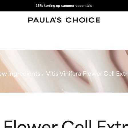
15% korting op summer essentials
w ingredients
Vitis Vinifera Flower Cell Ext
a Flower Cell Ext