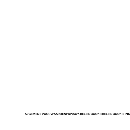
ALGEMENE VOORWAARDEN
PRIVACY-BELEID
COOKIEBELEID
COOKIE IN