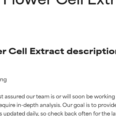
er Cell Extract descripti
ng

ingen van ingrediënten
ingen van ingrediënten
st assured our team is or will soon be working
equire in-depth analysis. Our goal is to provi