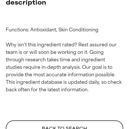
description
Functions: Antioxidant, Skin Conditioning

Why isn’t this ingredient rated? Rest assured our 
team is or will soon be working on it. Going 
through research takes time and ingredient 
studies require in-depth analysis. Our goal is to 
provide the most accurate information possible. 
Beoordelingen van
Beoordelingen van
This ingredient database is updated daily, so check 
ingrediënten
ingrediënten
BESTE
BESTE
Bewezen en ondersteund door
Bewezen en ondersteund door
onafhankelijk onderzoek.
onafhankelijk onderzoek.
Uitstekend actief ingrediënt
Uitstekend actief ingrediënt
BACK TO SEARCH