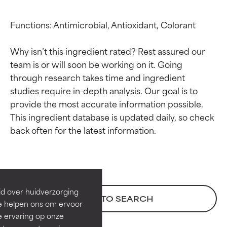
Functions: Antimicrobial, Antioxidant, Colorant

Why isn’t this ingredient rated? Rest assured our 
team is or will soon be working on it. Going 
through research takes time and ingredient 
studies require in-depth analysis. Our goal is to 
provide the most accurate information possible. 
This ingredient database is updated daily, so check 
Beoordelingen van
Beoordelingen van
ingrediënten
ingrediënten
BESTE
BESTE
Bewezen en ondersteund door
Bewezen en ondersteund door
id over huidverzorging
BACK TO SEARCH
onafhankelijk onderzoek.
onafhankelijk onderzoek.
Ze helpen ons om ervoor
Uitstekend actief ingrediënt
Uitstekend actief ingrediënt
e ervaring op onze
voor de meeste huidtypen of
voor de meeste huidtypen of