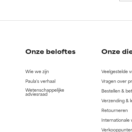
ORDELING
ORDELING
ingrediënt nog niet beoordeeld omdat we het onderzoek ernaar 
ingrediënt nog niet beoordeeld omdat we het onderzoek ernaar 
n.
n.
Onze beloftes
Onze di
Wie we zijn
Veelgestelde 
Paula's verhaal
Vragen over p
Wetenschappelijke
Bestellen & be
adviesraad
Verzending & l
Retourneren
Internationale
Verkooppunte