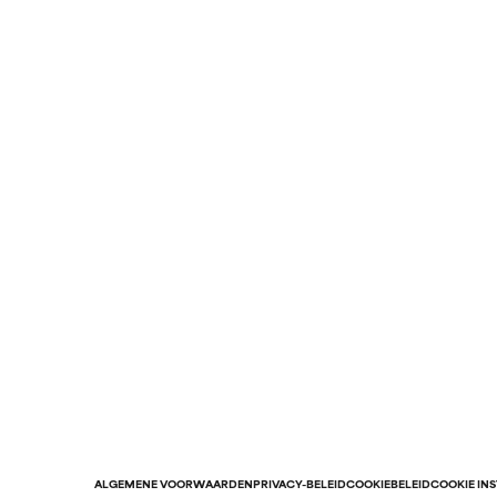
ALGEMENE VOORWAARDEN
PRIVACY-BELEID
COOKIEBELEID
COOKIE IN