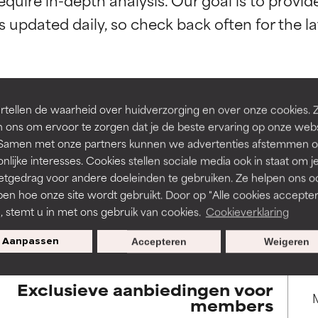
rsteund door onafhankelijk onderzoek. Uitstekend actief ingre
rsteund door onafhankelijk onderzoek. Uitstekend actief ingre
en of huidproblemen.
en of huidproblemen.
de textuur, stabiliteit of doordringbaarheid van een formule te 
de textuur, stabiliteit of doordringbaarheid van een formule te 
tellen de waarheid over huidverzorging en over onze cookies. 
D
D
BACK TO SEARCH
 ons om ervoor te zorgen dat je de beste ervaring op onze web
irriterend maar kan esthetische, stabiliteits- of andere problem
irriterend maar kan esthetische, stabiliteits- of andere problem
t. Samen met onze partners kunnen we advertenties afstemmen o
eperken.
eperken.
nlijke interesses. Cookies stellen sociale media ook in staat om j
etgedrag voor andere doeleinden te gebruiken. Ze helpen ons o
pen hoe onze site wordt gebruikt. Door op "Alle cookies accepter
s used to assess ingredients in this dictionary. Regulations regar
n, stemt u in met ons gebruik van cookies.
Cookieverklaring
tatie is aanwezig. Het risico wordt vergroot als het gecombineer
tatie is aanwezig. Het risico wordt vergroot als het gecombineer
tische ingrediënten.
tische ingrediënten.
Aanpassen
Accepteren
Weigeren
ntsteking, droogheid, enz. veroorzaken. Kan in sommige gevallen 
ntsteking, droogheid, enz. veroorzaken. Kan in sommige gevallen 
Exclusieve aanbiedingen voor
ver het algemeen is bewezen dat het meer kwaad dan goed doet
ver het algemeen is bewezen dat het meer kwaad dan goed doet
members