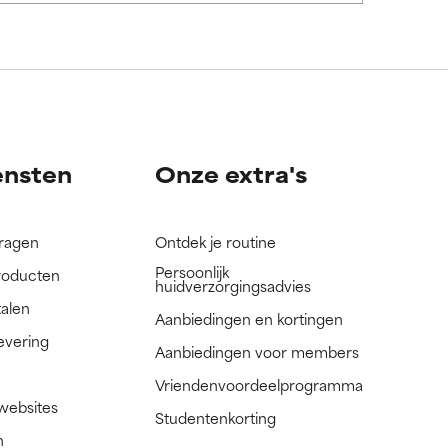
nog niet
nog niet
ensten
Onze extra's
vragen
Ontdek je routine
Persoonlijk
roducten
huidverzorgingsadvies
talen
Aanbiedingen en kortingen
evering
Aanbiedingen voor members
Vriendenvoordeelprogramma
 websites
Studentenkorting
n