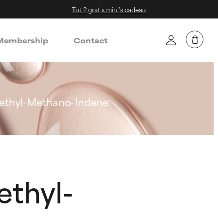
Tot 2 gratis mini's cadeau
embership
Contact
methyl-Methano-Indene
ethyl-