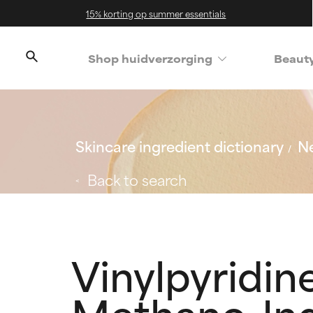
15% korting op summer essentials
Shop huidverzorging
Beaut
Skincare ingredient dictionary
Ne
Back to search
Vinylpyridin
Methano-In