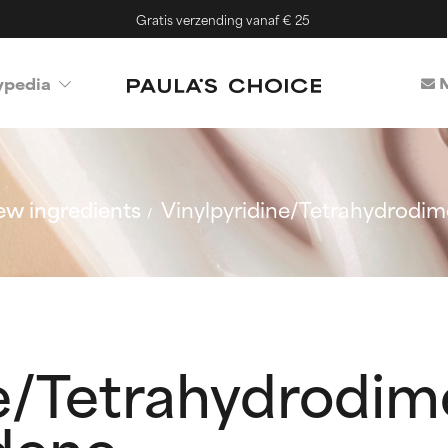
Gratis verzending vanaf € 25
M
ypedia
w ingredients
Vinylpyridine/Tetrahydrodi
e/Tetrahydrodim
dene