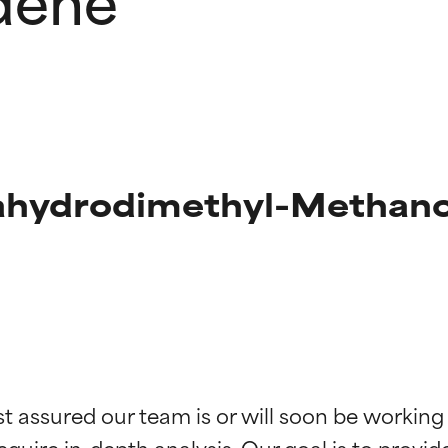
rahydrodimethyl-Methan
ingen van ingrediënten
ingen van ingrediënten
st assured our team is or will soon be working
equire in-depth analysis. Our goal is to provi