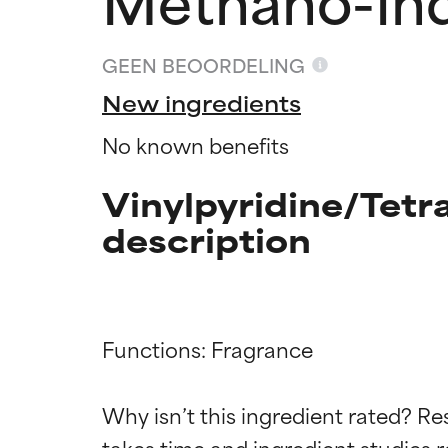
GEEN BEOORDELING
New ingredients
No known benefits
Vinylpyridine/Tet
description
Functions: Fragrance

Beoordel
Beoordel
Why isn’t this ingredient rated? Re
takes time and ingredient studies r
BESTE
BESTE