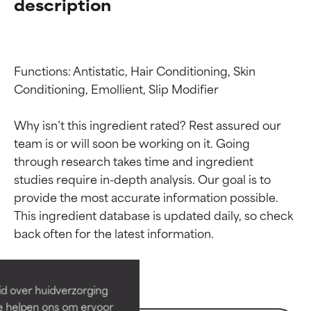
description
Functions: Antistatic, Hair Conditioning, Skin 
Conditioning, Emollient, Slip Modifier

Why isn’t this ingredient rated? Rest assured our 
team is or will soon be working on it. Going 
through research takes time and ingredient 
studies require in-depth analysis. Our goal is to 
provide the most accurate information possible. 
Beoordelingen van
Beoordelingen van
This ingredient database is updated daily, so check 
ingrediënten
ingrediënten
BESTE
BESTE
Bewezen en ondersteund door
Bewezen en ondersteund door
id over huidverzorging
onafhankelijk onderzoek.
onafhankelijk onderzoek.
Ze helpen ons om ervoor