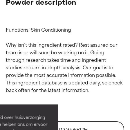
Powder description
Functions: Skin Conditioning

Why isn’t this ingredient rated? Rest assured our 
team is or will soon be working on it. Going 
through research takes time and ingredient 
studies require in-depth analysis. Our goal is to 
provide the most accurate information possible. 
Beoordelingen van
Beoordelingen van
This ingredient database is updated daily, so check 
ingrediënten
ingrediënten
BESTE
BESTE
Bewezen en ondersteund door
Bewezen en ondersteund door
id over huidverzorging
onafhankelijk onderzoek.
onafhankelijk onderzoek.
Ze helpen ons om ervoor
Uitstekend actief ingrediënt
Uitstekend actief ingrediënt
BACK TO SEARCH