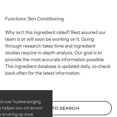
Functions: Skin Conditioning

Why isn’t this ingredient rated? Rest assured our 
team is or will soon be working on it. Going 
through research takes time and ingredient 
studies require in-depth analysis. Our goal is to 
provide the most accurate information possible. 
This ingredient database is updated daily, so check 
Beoordelingen van
Beoordelingen van
ingrediënten
ingrediënten
BESTE
BESTE
Bewezen en ondersteund door
Bewezen en ondersteund door
id over huidverzorging
onafhankelijk onderzoek.
onafhankelijk onderzoek.
Ze helpen ons om ervoor
BACK TO SEARCH
Uitstekend actief ingrediënt
Uitstekend actief ingrediënt
e ervaring op onze