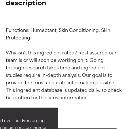
description
Functions: Humectant, Skin Conditioning, Skin 
Protecting

Why isn’t this ingredient rated? Rest assured our 
team is or will soon be working on it. Going 
through research takes time and ingredient 
studies require in-depth analysis. Our goal is to 
provide the most accurate information possible. 
Beoordelingen van
Beoordelingen van
This ingredient database is updated daily, so check 
ingrediënten
ingrediënten
BESTE
BESTE
Bewezen en ondersteund door
Bewezen en ondersteund door
id over huidverzorging
onafhankelijk onderzoek.
onafhankelijk onderzoek.
Ze helpen ons om ervoor