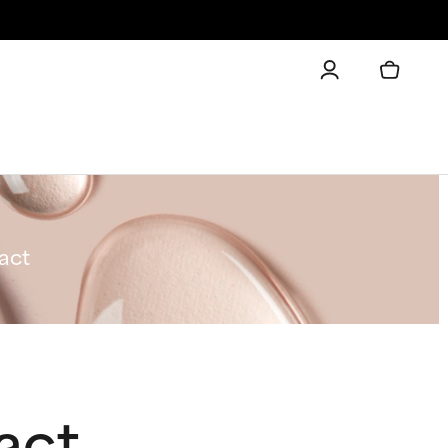
ract
ract