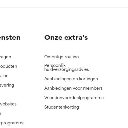
nog niet
nog niet
ensten
Onze extra's
vragen
Ontdek je routine
Persoonlijk
roducten
huidverzorgingsadvies
talen
Aanbiedingen en kortingen
evering
Aanbiedingen voor members
Vriendenvoordeelprogramma
 websites
Studentenkorting
n
nerprogramma