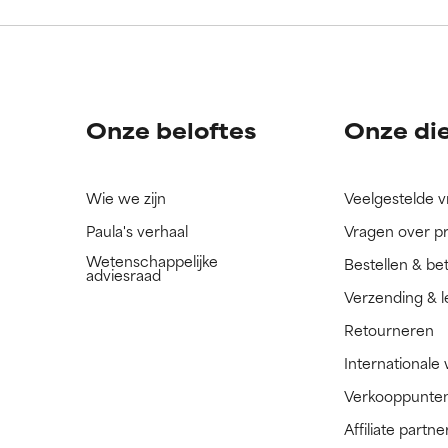
ingrediënt nog niet beoordeeld omdat we het onderzoek ernaar 
ingrediënt nog niet beoordeeld omdat we het onderzoek ernaar 
n.
n.
Onze beloftes
Onze di
Wie we zijn
Veelgestelde 
Paula's verhaal
Vragen over p
Wetenschappelijke
Bestellen & be
adviesraad
Verzending & l
Retourneren
Internationale
Verkooppunte
Affiliate part