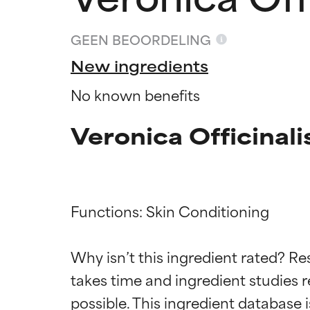
GEEN BEOORDELING
New ingredients
No known benefits
Veronica Officinali
Functions: Skin Conditioning

Beoordel
Beoordel
Why isn’t this ingredient rated? Re
takes time and ingredient studies r
BESTE
BESTE