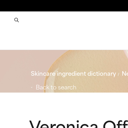
Skincare ingredient dictionary
Ne
Back to search
Veronica Offi