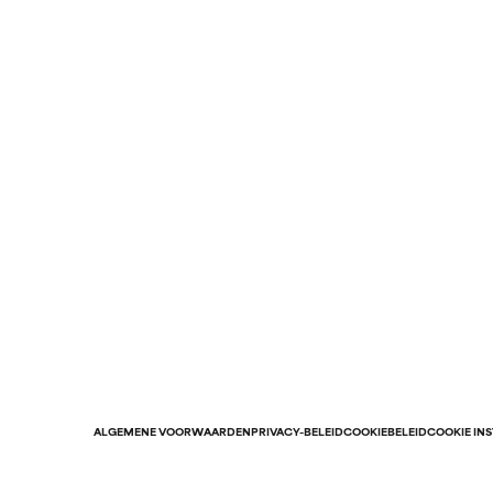
ALGEMENE VOORWAARDEN
PRIVACY-BELEID
COOKIEBELEID
COOKIE IN