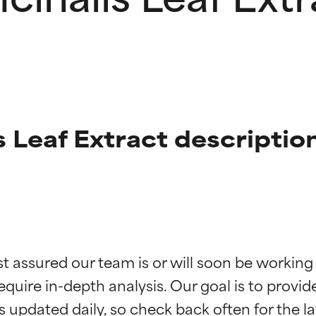
s Leaf Extract descriptio
ingen van ingrediënten
ingen van ingrediënten
st assured our team is or will soon be working
equire in-depth analysis. Our goal is to provi