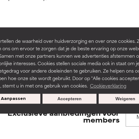
rsteund door onafhankelijk onderzoek. Uitstekend actief ingre
rsteund door onafhankelijk onderzoek. Uitstekend actief ingre
en of huidproblemen.
en of huidproblemen.
de textuur, stabiliteit of doordringbaarheid van een formule te 
de textuur, stabiliteit of doordringbaarheid van een formule te 
BACK TO SEARCH
tellen de waarheid over huidverzorging en over onze cookies. 
D
D
 ons om ervoor te zorgen dat je de beste ervaring op onze web
irriterend maar kan esthetische, stabiliteits- of andere problem
irriterend maar kan esthetische, stabiliteits- of andere problem
t. Samen met onze partners kunnen we advertenties afstemmen o
eperken.
eperken.
nlijke interesses. Cookies stellen sociale media ook in staat om j
etgedrag voor andere doeleinden te gebruiken. Ze helpen ons o
s used to assess ingredients in this dictionary. Regulations regar
pen hoe onze site wordt gebruikt. Door op "Alle cookies accepter
n, stemt u in met ons gebruik van cookies.
Cookieverklaring
tatie is aanwezig. Het risico wordt vergroot als het gecombineer
tatie is aanwezig. Het risico wordt vergroot als het gecombineer
tische ingrediënten.
tische ingrediënten.
Aanpassen
Accepteren
Weigeren
Exclusieve aanbiedingen voor
ntsteking, droogheid, enz. veroorzaken. Kan in sommige gevallen 
ntsteking, droogheid, enz. veroorzaken. Kan in sommige gevallen 
members
ver het algemeen is bewezen dat het meer kwaad dan goed doet
ver het algemeen is bewezen dat het meer kwaad dan goed doet
ORDELING
ORDELING