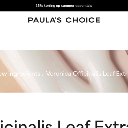
15% korting op summer essentials
w ingredients
Veronica Officinalis Leaf Ext
cinalis Leaf Ext