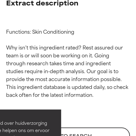
Extract description
Functions: Skin Conditioning

Why isn’t this ingredient rated? Rest assured our 
team is or will soon be working on it. Going 
through research takes time and ingredient 
studies require in-depth analysis. Our goal is to 
provide the most accurate information possible. 
Beoordelingen van
Beoordelingen van
This ingredient database is updated daily, so check 
ingrediënten
ingrediënten
BESTE
BESTE
Bewezen en ondersteund door
Bewezen en ondersteund door
id over huidverzorging
onafhankelijk onderzoek.
onafhankelijk onderzoek.
Ze helpen ons om ervoor
Uitstekend actief ingrediënt
Uitstekend actief ingrediënt
BACK TO SEARCH