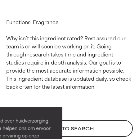
Functions: Fragrance

Why isn’t this ingredient rated? Rest assured our 
team is or will soon be working on it. Going 
through research takes time and ingredient 
studies require in-depth analysis. Our goal is to 
provide the most accurate information possible. 
This ingredient database is updated daily, so check 
Beoordelingen van
Beoordelingen van
ingrediënten
ingrediënten
BESTE
BESTE
Bewezen en ondersteund door
Bewezen en ondersteund door
id over huidverzorging
onafhankelijk onderzoek.
onafhankelijk onderzoek.
Ze helpen ons om ervoor
BACK TO SEARCH
Uitstekend actief ingrediënt
Uitstekend actief ingrediënt
e ervaring op onze