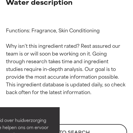
Water description
Functions: Fragrance, Skin Conditioning

Why isn’t this ingredient rated? Rest assured our 
team is or will soon be working on it. Going 
through research takes time and ingredient 
studies require in-depth analysis. Our goal is to 
provide the most accurate information possible. 
Beoordelingen van
Beoordelingen van
This ingredient database is updated daily, so check 
ingrediënten
ingrediënten
BESTE
BESTE
Bewezen en ondersteund door
Bewezen en ondersteund door
id over huidverzorging
onafhankelijk onderzoek.
onafhankelijk onderzoek.
Ze helpen ons om ervoor
BACK TO SEARCH
Uitstekend actief ingrediënt
Uitstekend actief ingrediënt