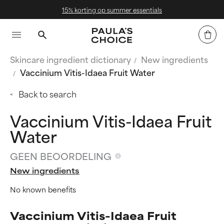
essentials
Gratis verzending va
Skincare ingredient dictionary
New ingredients
Vaccinium Vitis-Idaea Fruit Water
Back to search
Vaccinium Vitis-Idaea Fruit
Water
GEEN BEOORDELING
New ingredients
No known benefits
Vaccinium Vitis-Idaea Fruit