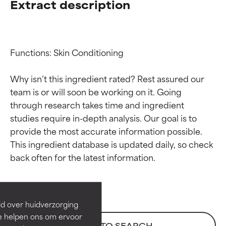
Extract description
Functions: Skin Conditioning

Why isn’t this ingredient rated? Rest assured our 
team is or will soon be working on it. Going 
through research takes time and ingredient 
studies require in-depth analysis. Our goal is to 
provide the most accurate information possible. 
Beoordelingen van
Beoordelingen van
This ingredient database is updated daily, so check 
ingrediënten
ingrediënten
BESTE
BESTE
Bewezen en ondersteund door
Bewezen en ondersteund door
id over huidverzorging
onafhankelijk onderzoek.
onafhankelijk onderzoek.
Ze helpen ons om ervoor
Uitstekend actief ingrediënt
Uitstekend actief ingrediënt
BACK TO SEARCH