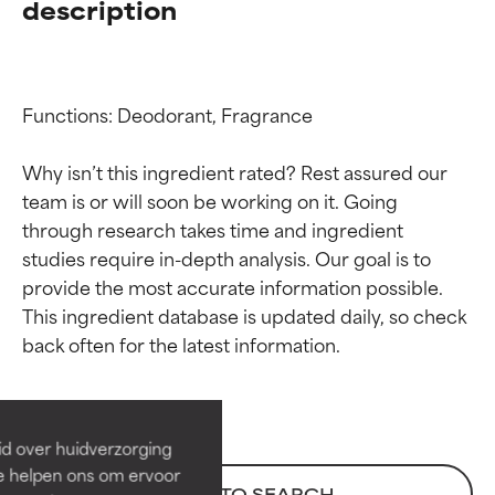
description
Functions: Deodorant, Fragrance

Why isn’t this ingredient rated? Rest assured our 
team is or will soon be working on it. Going 
through research takes time and ingredient 
studies require in-depth analysis. Our goal is to 
provide the most accurate information possible. 
Beoordelingen van
Beoordelingen van
This ingredient database is updated daily, so check 
ingrediënten
ingrediënten
BESTE
BESTE
Bewezen en ondersteund door
Bewezen en ondersteund door
id over huidverzorging
onafhankelijk onderzoek.
onafhankelijk onderzoek.
Ze helpen ons om ervoor
Uitstekend actief ingrediënt
Uitstekend actief ingrediënt
BACK TO SEARCH