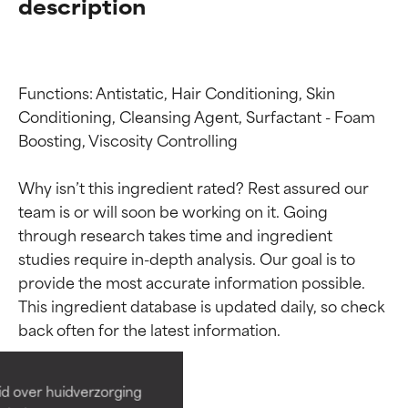
description
Functions: Antistatic, Hair Conditioning, Skin 
Conditioning, Cleansing Agent, Surfactant - Foam 
Boosting, Viscosity Controlling

Why isn’t this ingredient rated? Rest assured our 
team is or will soon be working on it. Going 
through research takes time and ingredient 
studies require in-depth analysis. Our goal is to 
Beoordelingen van
Beoordelingen van
provide the most accurate information possible. 
This ingredient database is updated daily, so check 
ingrediënten
ingrediënten
BESTE
BESTE
Bewezen en ondersteund door
Bewezen en ondersteund door
id over huidverzorging