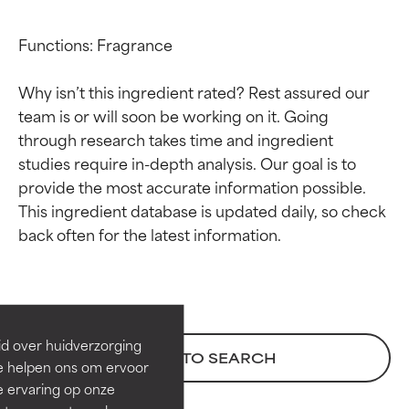
Functions: Fragrance

Why isn’t this ingredient rated? Rest assured our 
team is or will soon be working on it. Going 
through research takes time and ingredient 
studies require in-depth analysis. Our goal is to 
provide the most accurate information possible. 
This ingredient database is updated daily, so check 
Beoordelingen van
Beoordelingen van
ingrediënten
ingrediënten
BESTE
BESTE
Bewezen en ondersteund door
Bewezen en ondersteund door
id over huidverzorging
BACK TO SEARCH
onafhankelijk onderzoek.
onafhankelijk onderzoek.
Ze helpen ons om ervoor
Uitstekend actief ingrediënt
Uitstekend actief ingrediënt
e ervaring op onze
voor de meeste huidtypen of
voor de meeste huidtypen of