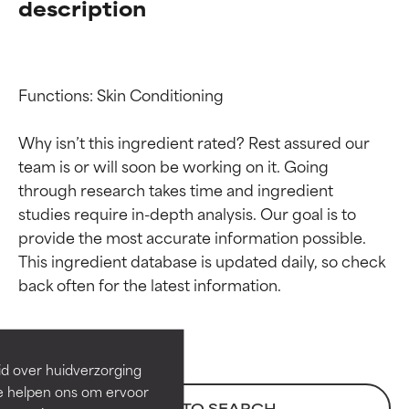
description
Functions: Skin Conditioning

Why isn’t this ingredient rated? Rest assured our 
team is or will soon be working on it. Going 
through research takes time and ingredient 
studies require in-depth analysis. Our goal is to 
provide the most accurate information possible. 
Beoordelingen van
Beoordelingen van
This ingredient database is updated daily, so check 
ingrediënten
ingrediënten
BESTE
BESTE
Bewezen en ondersteund door
Bewezen en ondersteund door
id over huidverzorging
onafhankelijk onderzoek.
onafhankelijk onderzoek.
Ze helpen ons om ervoor
Uitstekend actief ingrediënt
Uitstekend actief ingrediënt
BACK TO SEARCH