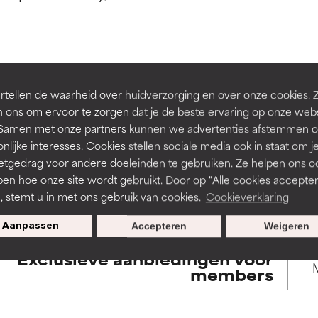
rsteund door onafhankelijk onderzoek. Uitstekend actief ingre
rsteund door onafhankelijk onderzoek. Uitstekend actief ingre
en of huidproblemen.
en of huidproblemen.
de textuur, stabiliteit of doordringbaarheid van een formule te 
de textuur, stabiliteit of doordringbaarheid van een formule te 
BACK TO SEARCH
tellen de waarheid over huidverzorging en over onze cookies. 
D
D
 ons om ervoor te zorgen dat je de beste ervaring op onze web
irriterend maar kan esthetische, stabiliteits- of andere problem
irriterend maar kan esthetische, stabiliteits- of andere problem
t. Samen met onze partners kunnen we advertenties afstemmen o
eperken.
eperken.
nlijke interesses. Cookies stellen sociale media ook in staat om j
etgedrag voor andere doeleinden te gebruiken. Ze helpen ons o
s used to assess ingredients in this dictionary. Regulations regar
pen hoe onze site wordt gebruikt. Door op "Alle cookies accepter
n, stemt u in met ons gebruik van cookies.
Cookieverklaring
tatie is aanwezig. Het risico wordt vergroot als het gecombineer
tatie is aanwezig. Het risico wordt vergroot als het gecombineer
tische ingrediënten.
tische ingrediënten.
Aanpassen
Accepteren
Weigeren
Exclusieve aanbiedingen voor
ntsteking, droogheid, enz. veroorzaken. Kan in sommige gevallen 
ntsteking, droogheid, enz. veroorzaken. Kan in sommige gevallen 
members
ver het algemeen is bewezen dat het meer kwaad dan goed doet
ver het algemeen is bewezen dat het meer kwaad dan goed doet
ORDELING
ORDELING