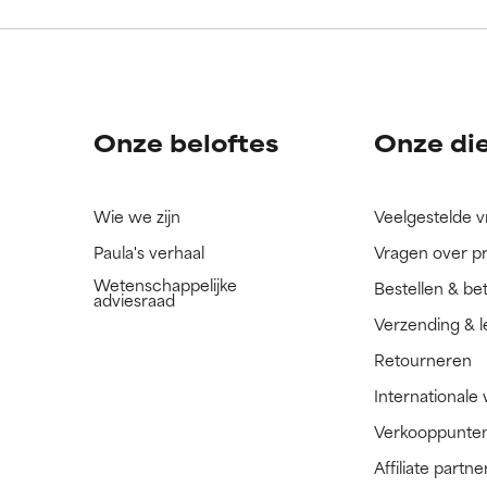
ingrediënt nog niet beoordeeld omdat we het onderzoek ernaar 
ingrediënt nog niet beoordeeld omdat we het onderzoek ernaar 
n.
n.
Onze beloftes
Onze di
Wie we zijn
Veelgestelde 
Paula's verhaal
Vragen over p
Wetenschappelijke
Bestellen & be
adviesraad
Verzending & l
Retourneren
Internationale
Verkooppunte
Affiliate part