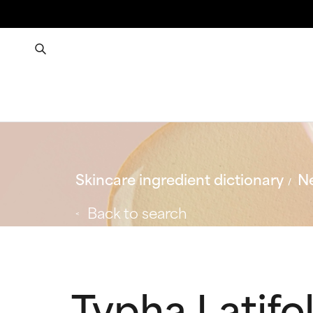
Skincare ingredient dictionary
Ne
Back to search
Typha Latifol