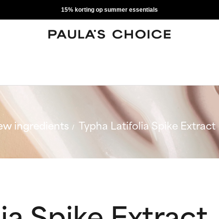
15% korting op summer essentials
w ingredients
Typha Latifolia Spike Extract
ia Spike Extract