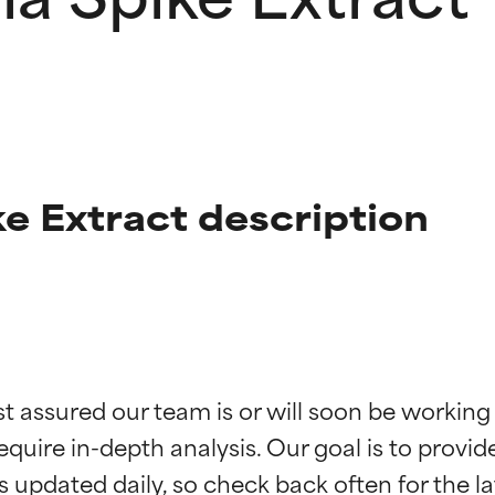
ke Extract description
ingen van ingrediënten
ingen van ingrediënten
st assured our team is or will soon be working
equire in-depth analysis. Our goal is to provi