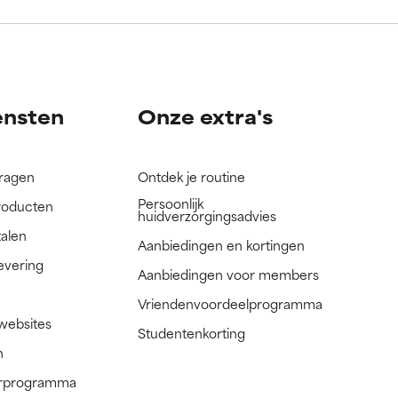
nog niet
nog niet
ensten
Onze extra's
vragen
Ontdek je routine
Persoonlijk
roducten
huidverzorgingsadvies
talen
Aanbiedingen en kortingen
evering
Aanbiedingen voor members
Vriendenvoordeelprogramma
 websites
Studentenkorting
n
nerprogramma