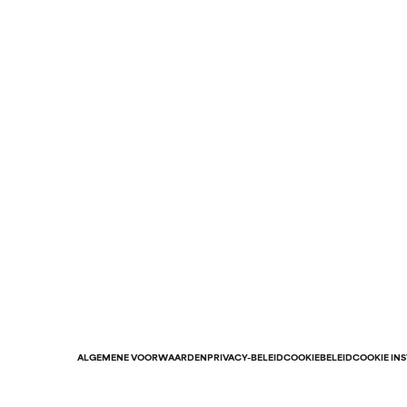
ALGEMENE VOORWAARDEN
PRIVACY-BELEID
COOKIEBELEID
COOKIE IN