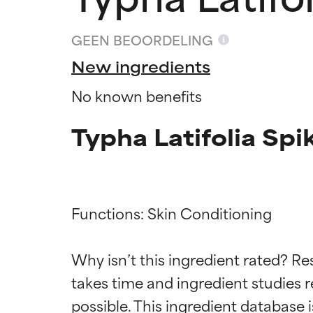
GEEN BEOORDELING
New ingredients
No known benefits
Typha Latifolia Spi
Functions: Skin Conditioning

Beoordel
Beoordel
Why isn’t this ingredient rated? Re
takes time and ingredient studies r
BESTE
BESTE