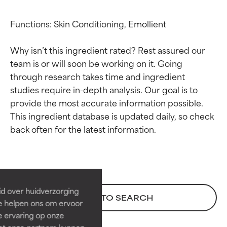
Functions: Skin Conditioning, Emollient

Why isn’t this ingredient rated? Rest assured our 
team is or will soon be working on it. Going 
through research takes time and ingredient 
studies require in-depth analysis. Our goal is to 
provide the most accurate information possible. 
This ingredient database is updated daily, so check 
Beoordelingen van
Beoordelingen van
ingrediënten
ingrediënten
BESTE
BESTE
Bewezen en ondersteund door
Bewezen en ondersteund door
id over huidverzorging
BACK TO SEARCH
onafhankelijk onderzoek.
onafhankelijk onderzoek.
Ze helpen ons om ervoor
Uitstekend actief ingrediënt
Uitstekend actief ingrediënt
e ervaring op onze
voor de meeste huidtypen of
voor de meeste huidtypen of