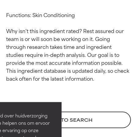
Functions: Skin Conditioning

Why isn’t this ingredient rated? Rest assured our 
team is or will soon be working on it. Going 
through research takes time and ingredient 
studies require in-depth analysis. Our goal is to 
provide the most accurate information possible. 
This ingredient database is updated daily, so check 
Beoordelingen van
Beoordelingen van
ingrediënten
ingrediënten
BESTE
BESTE
Bewezen en ondersteund door
Bewezen en ondersteund door
id over huidverzorging
BACK TO SEARCH
onafhankelijk onderzoek.
onafhankelijk onderzoek.
Ze helpen ons om ervoor
Uitstekend actief ingrediënt
Uitstekend actief ingrediënt
e ervaring op onze
voor de meeste huidtypen of
voor de meeste huidtypen of