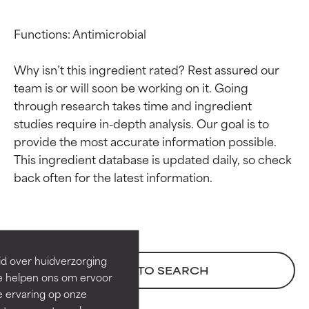
Functions: Antimicrobial

Why isn’t this ingredient rated? Rest assured our 
team is or will soon be working on it. Going 
through research takes time and ingredient 
studies require in-depth analysis. Our goal is to 
provide the most accurate information possible. 
This ingredient database is updated daily, so check 
Beoordelingen van
Beoordelingen van
ingrediënten
ingrediënten
BESTE
BESTE
Bewezen en ondersteund door
Bewezen en ondersteund door
id over huidverzorging
BACK TO SEARCH
onafhankelijk onderzoek.
onafhankelijk onderzoek.
Ze helpen ons om ervoor
Uitstekend actief ingrediënt
Uitstekend actief ingrediënt
e ervaring op onze
voor de meeste huidtypen of
voor de meeste huidtypen of