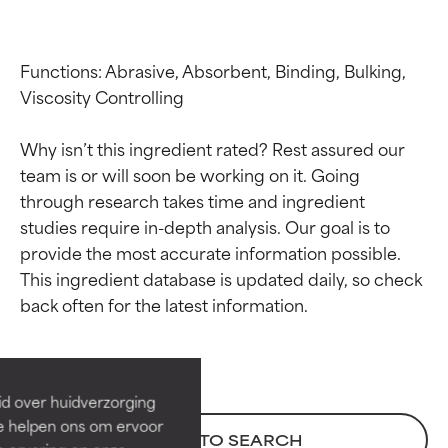
Functions: Abrasive, Absorbent, Binding, Bulking, 
Viscosity Controlling

Why isn’t this ingredient rated? Rest assured our 
team is or will soon be working on it. Going 
through research takes time and ingredient 
studies require in-depth analysis. Our goal is to 
provide the most accurate information possible. 
Beoordelingen van
Beoordelingen van
This ingredient database is updated daily, so check 
ingrediënten
ingrediënten
BESTE
BESTE
Bewezen en ondersteund door
Bewezen en ondersteund door
id over huidverzorging
onafhankelijk onderzoek.
onafhankelijk onderzoek.
Ze helpen ons om ervoor
BACK TO SEARCH
Uitstekend actief ingrediënt
Uitstekend actief ingrediënt