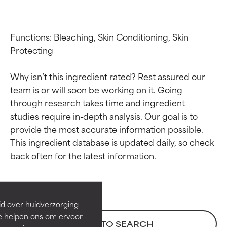
Functions: Bleaching, Skin Conditioning, Skin 
Protecting

Why isn’t this ingredient rated? Rest assured our 
team is or will soon be working on it. Going 
through research takes time and ingredient 
studies require in-depth analysis. Our goal is to 
provide the most accurate information possible. 
Beoordelingen van
Beoordelingen van
This ingredient database is updated daily, so check 
ingrediënten
ingrediënten
BESTE
BESTE
Bewezen en ondersteund door
Bewezen en ondersteund door
id over huidverzorging
onafhankelijk onderzoek.
onafhankelijk onderzoek.
Ze helpen ons om ervoor
BACK TO SEARCH
Uitstekend actief ingrediënt
Uitstekend actief ingrediënt