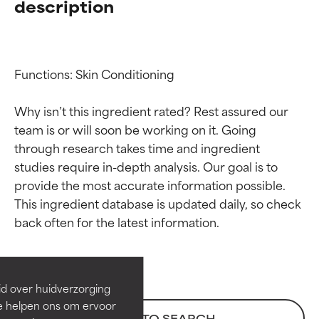
description
Functions: Skin Conditioning

Why isn’t this ingredient rated? Rest assured our 
team is or will soon be working on it. Going 
through research takes time and ingredient 
studies require in-depth analysis. Our goal is to 
provide the most accurate information possible. 
Beoordelingen van
Beoordelingen van
This ingredient database is updated daily, so check 
ingrediënten
ingrediënten
BESTE
BESTE
Bewezen en ondersteund door
Bewezen en ondersteund door
id over huidverzorging
onafhankelijk onderzoek.
onafhankelijk onderzoek.
Ze helpen ons om ervoor
Uitstekend actief ingrediënt
Uitstekend actief ingrediënt
BACK TO SEARCH