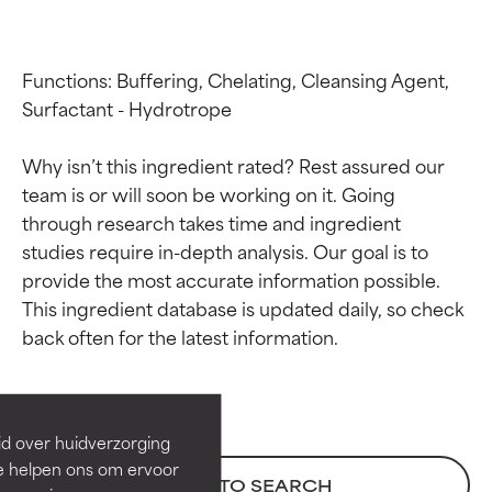
Functions: Buffering, Chelating, Cleansing Agent, 
Surfactant - Hydrotrope

Why isn’t this ingredient rated? Rest assured our 
team is or will soon be working on it. Going 
through research takes time and ingredient 
studies require in-depth analysis. Our goal is to 
provide the most accurate information possible. 
Beoordelingen van
Beoordelingen van
This ingredient database is updated daily, so check 
ingrediënten
ingrediënten
BESTE
BESTE
Bewezen en ondersteund door
Bewezen en ondersteund door
id over huidverzorging
onafhankelijk onderzoek.
onafhankelijk onderzoek.
Ze helpen ons om ervoor
BACK TO SEARCH
Uitstekend actief ingrediënt
Uitstekend actief ingrediënt